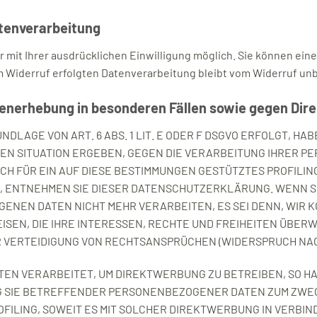
atenverarbeitung
mit Ihrer ausdrücklichen Einwilligung möglich. Sie können eine b
m Widerruf erfolgten Datenverarbeitung bleibt vom Widerruf un
enerhebung in besonderen Fällen sowie gegen Dire
LAGE VON ART. 6 ABS. 1 LIT. E ODER F DSGVO ERFOLGT, HAB
EREN SITUATION ERGEBEN, GEGEN DIE VERARBEITUNG IHRER
UCH FÜR EIN AUF DIESE BESTIMMUNGEN GESTÜTZTES PROFILIN
, ENTNEHMEN SIE DIESER DATENSCHUTZERKLÄRUNG. WENN S
ENEN DATEN NICHT MEHR VERARBEITEN, ES SEI DENN, WIR
SEN, DIE IHRE INTERESSEN, RECHTE UND FREIHEITEN ÜBERW
ERTEIDIGUNG VON RECHTSANSPRÜCHEN (WIDERSPRUCH NACH A
N VERARBEITET, UM DIREKTWERBUNG ZU BETREIBEN, SO HAB
G SIE BETREFFENDER PERSONENBEZOGENER DATEN ZUM ZW
ROFILING, SOWEIT ES MIT SOLCHER DIREKTWERBUNG IN VERBI