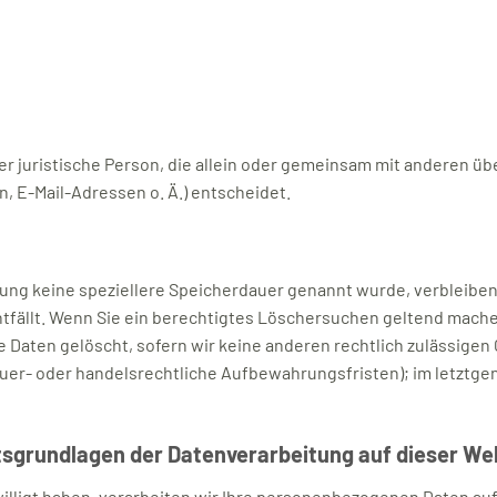
oder juristische Person, die allein oder gemeinsam mit anderen ü
 E-Mail-Adressen o. Ä.) entscheidet.
rung keine speziellere Speicherdauer genannt wurde, verbleibe
ntfällt. Wenn Sie ein berechtigtes Löschersuchen geltend mache
 Daten gelöscht, sofern wir keine anderen rechtlich zulässigen 
er- oder handelsrechtliche Aufbewahrungsfristen); im letztgen
tsgrundlagen der Datenverarbeitung auf dieser We
illigt haben, verarbeiten wir Ihre personenbezogenen Daten auf G