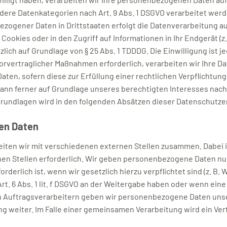
ondere Datenkategorien nach Art. 9 Abs. 1 DSGVO verarbeitet werd
zogener Daten in Drittstaaten erfolgt die Datenverarbeitung auß
Cookies oder in den Zugriff auf Informationen in Ihr Endgerät (z.
lich auf Grundlage von § 25 Abs. 1 TDDDG. Die Einwilligung ist je
vertraglicher Maßnahmen erforderlich, verarbeiten wir Ihre Daten
ten, sofern diese zur Erfüllung einer rechtlichen Verpflichtung 
kann ferner auf Grundlage unseres berechtigten Interesses nach Ar
sgrundlagen wird in den folgenden Absätzen dieser Datenschutzer
en Daten
iten wir mit verschiedenen externen Stellen zusammen. Dabei i
n Stellen erforderlich. Wir geben personenbezogene Daten nur
rderlich ist, wenn wir gesetzlich hierzu verpflichtet sind (z. B
rt. 6 Abs. 1 lit. f DSGVO an der Weitergabe haben oder wenn ein
n Auftragsverarbeitern geben wir personenbezogene Daten uns
ng weiter. Im Falle einer gemeinsamen Verarbeitung wird ein V